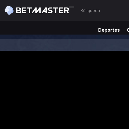
Deportes