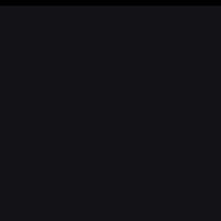
Ajustes