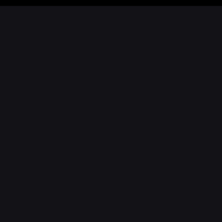
Más juegos que te pueden gustar