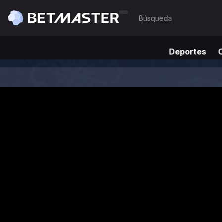
Deportes