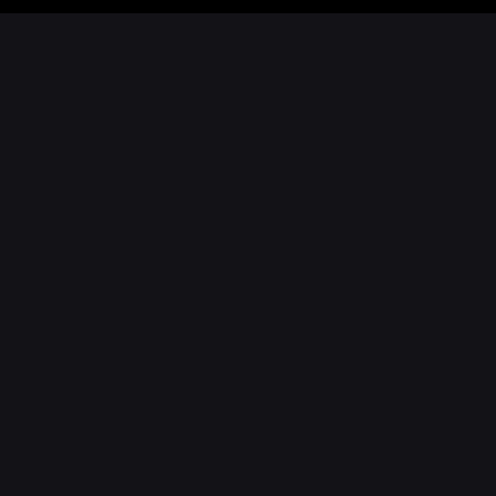
Más juegos que te pueden gustar