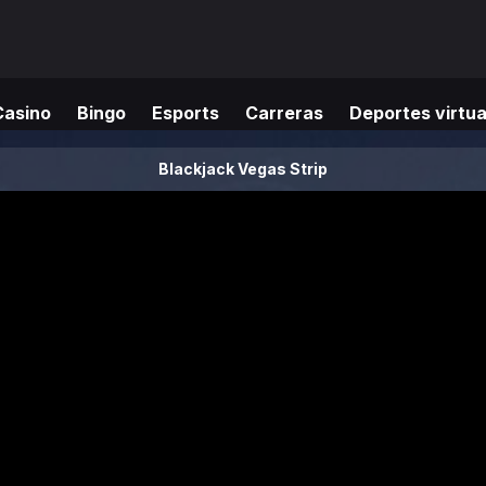
Casino
Bingo
Esports
Carreras
Deportes virtua
Blackjack Vegas Strip