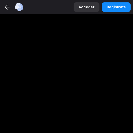
Betmaster
Casino
App
Acceder
Regístrate
DESCARGAR
Disfruta de una mejor experiencia
Acceder
Regístrate