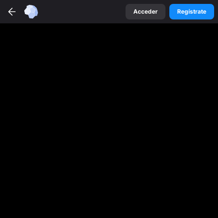
Acceder
Regístrate