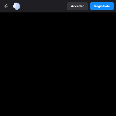
Acceder
Regístrate