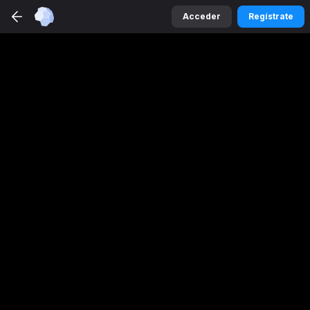
Betmaster
Casino
App
Acceder
Regístrate
DESCARGAR
Disfruta de una mejor experiencia
Acceder
Regístrate