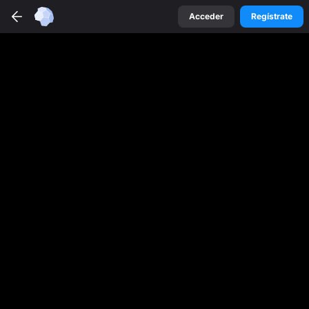
Acceder
Regístrate