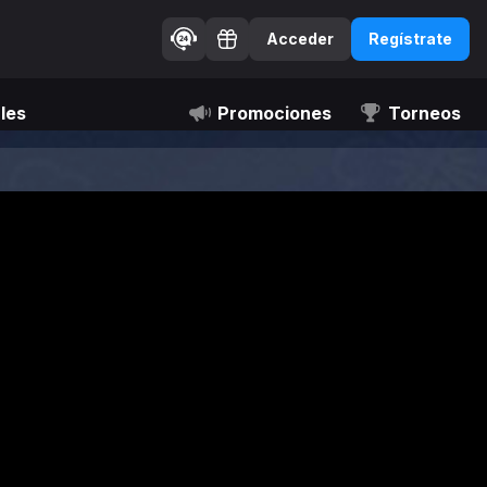
Acceder
Regístrate
les
Promociones
Torneos