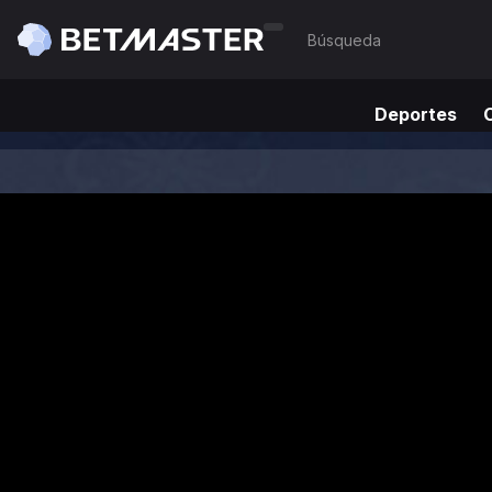
Deportes