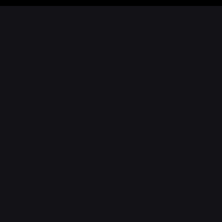
Más juegos que te pueden gustar