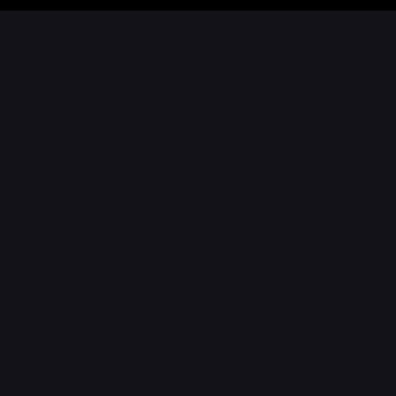
Ajustes