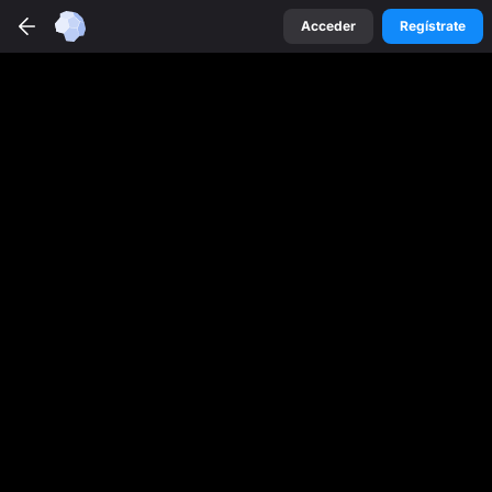
Acceder
Regístrate