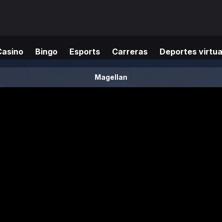
Casino
Bingo
Esports
Carreras
Deportes virtua
Magellan