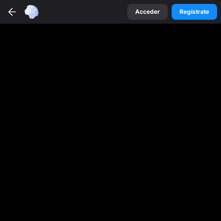
Acceder
Regístrate