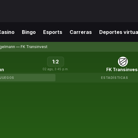
Casino
Bingo
Esports
Carreras
Deportes virtua
gelmann
—
FK Transinvest
1
:
2
nn
FK Transinves
02
ago
,
3:45 p.m.
 JUEGOS
ESTADÍSTICAS