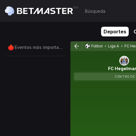
Deportes
Fútbol
Liga A
FC He
Eventos más importantes
FC Hegelma
CENTRO DE