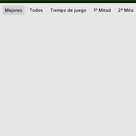
Mejores
Todos
Tiempo de juego
1º Mitad
2º Mita