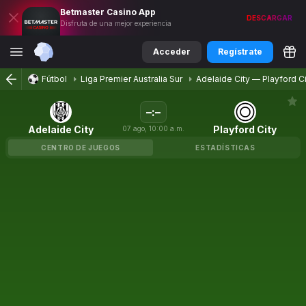
Betmaster
Casino
App
DESCARGAR
Disfruta de una mejor experiencia
Acceder
Regístrate
Fútbol
Liga Premier Australia Sur
Adelaide City
—
Playford C
–
:
–
Adelaide City
Playford City
07
ago
,
10:00 a.m.
CENTRO DE JUEGOS
ESTADÍSTICAS