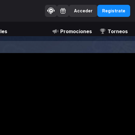
Acceder
Regístrate
les
Promociones
Torneos