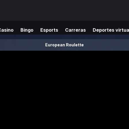
Casino
Bingo
Esports
Carreras
Deportes virtua
European Roulette